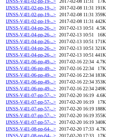
IJNSS-V4I1-02-pp-19-..>
2017-02-08 11:31
17K
IJNSS-V4I1-02-pp-19-..>
2017-02-08 11:31
191K
IJNSS-V4I1-02-pp-19-..>
2017-02-08 11:31
359K
IJNSS-V4I1-02-pp-19-..>
2017-02-08 11:31
442K
IJNSS-V4I1-04-pp-26-..>
2017-02-13 10:51
4.5K
IJNSS-V4I1-04-pp-26-..>
2017-02-13 10:51
16K
IJNSS-V4I1-04-pp-26-..>
2017-02-13 10:51
171K
IJNSS-V4I1-04-pp-26-..>
2017-02-13 10:51
321K
IJNSS-V4I1-04-pp-26-..>
2017-02-13 10:51
441K
IJNSS-V4I1-06-pp-49-..>
2017-02-16 22:34
4.7K
IJNSS-V4I1-06-pp-49-..>
2017-02-16 22:34
17K
IJNSS-V4I1-06-pp-49-..>
2017-02-16 22:34
183K
IJNSS-V4I1-06-pp-49-..>
2017-02-16 22:34
353K
IJNSS-V4I1-06-pp-49-..>
2017-02-16 22:34
249K
IJNSS-V4I1-07-pp-57-..>
2017-02-20 16:19
4.6K
IJNSS-V4I1-07-pp-57-..>
2017-02-20 16:19
17K
IJNSS-V4I1-07-pp-57-..>
2017-02-20 16:19
188K
IJNSS-V4I1-07-pp-57-..>
2017-02-20 16:19
355K
IJNSS-V4I1-07-pp-57-..>
2017-02-20 16:19
340K
IJNSS-V4I1-08-pp-64-..>
2017-02-20 17:33
4.7K
IJNSS-V4I1-08-pp-64-..>
2017-02-20 17:33
17K