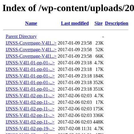
Index of /wp-content/uploads/2
Name
Last modified
Size
Description
Parent Directory
-
IJNSS-Coverpage-V4I1..>
2017-01-09 23:58
23K
IJNSS-Coverpage-V4I1..>
2017-01-09 23:58
52K
IJNSS-Coverpage-V4I1..>
2017-01-09 23:58
66K
IJNSS-V4I1-01-pp-01-..>
2017-01-09 23:18
4.7K
IJNSS-V4I1-01-pp-01-..>
2017-01-09 23:18
17K
IJNSS-V4I1-01-pp-01-..>
2017-01-09 23:18
184K
IJNSS-V4I1-01-pp-01-..>
2017-01-09 23:18
352K
IJNSS-V4I1-01-pp-01-..>
2017-01-09 23:18
351K
IJNSS-V4I1-02-pp-11-..>
2017-02-06 02:03
4.7K
IJNSS-V4I1-02-pp-11-..>
2017-02-06 02:03
17K
IJNSS-V4I1-02-pp-11-..>
2017-02-06 02:03
175K
IJNSS-V4I1-02-pp-11-..>
2017-02-06 02:03
336K
IJNSS-V4I1-02-pp-11-..>
2017-02-06 02:03
448K
IJNSS-V4I1-02-pp-19-..>
2017-02-08 11:31
4.7K